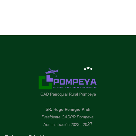
GAD Parroquial Rural Pompeya
SR. Hugo Remigio Andi
Presidente GADPR Pompeya.
27
Administración 2023 - 20