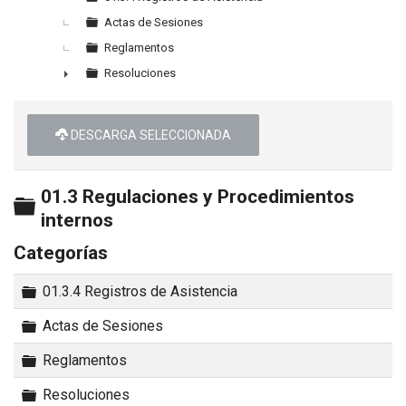
Actas de Sesiones
Reglamentos
Resoluciones
►
DESCARGA SELECCIONADA
01.3 Regulaciones y Procedimientos
Carpeta
internos
Categorías
Carpeta
01.3.4 Registros de Asistencia
Carpeta
Actas de Sesiones
Carpeta
Reglamentos
Carpeta
Resoluciones