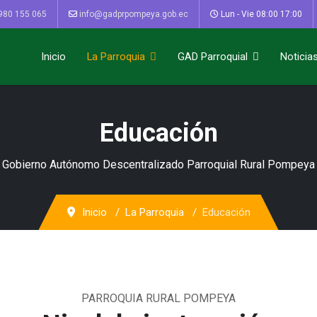
980 155 065
info@gadprpompeya.gob.ec
Lun - Vie 08:00 17:00
Inicio
La Parroquia
GAD Parroquial
Noticia
Educación
Gobierno Autónomo Descentralizado Parroquial Rural Pompeya
Inicio
La Parroquia
Educación
PARROQUIA RURAL POMPEYA