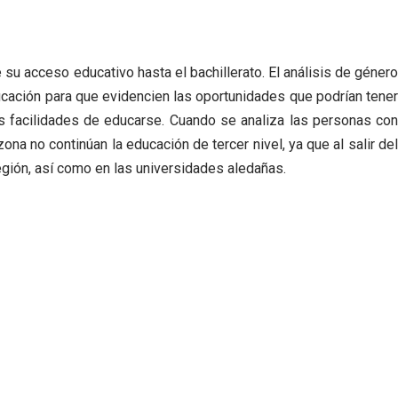
e su acceso educativo hasta el
bachillerato.
El análisis de géner
ucación para que
evidencien las oportunidades que podrían tene
as
facilidades de educarse.
Cuando se analiza las personas co
 zona no
continúan la educación de tercer nivel, ya que al salir de
egión, así como en las universidades aledañas.