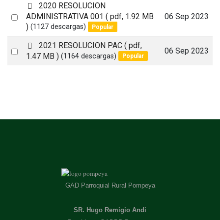
item
p
2020 RESOLUCION
d
Select
ADMINISTRATIVA 001
( pdf, 1.92 MB
06 Sep 2023
f
)
(1127 descargas)
Popular
an
item
p
2021 RESOLUCION PAC
( pdf,
Select
06 Sep 2023
d
1.47 MB )
(1164 descargas)
Popular
an
f
item
GAD Parroquial Rural Pompeya
SR. Hugo Remigio Andi