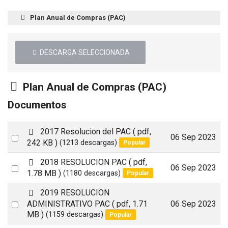
Plan Anual de Compras (PAC)
DESCARGA SELECCIONADA
Carpeta
Plan Anual de Compras (PAC)
Documentos
p
2017 Resolucion del PAC
( pdf,
Select
06 Sep 2023
d
242 KB )
(1213 descargas)
Popular
an
f
p
2018 RESOLUCION PAC
( pdf,
item
Select
06 Sep 2023
d
1.78 MB )
(1180 descargas)
Popular
an
f
p
2019 RESOLUCION
item
d
Select
ADMINISTRATIVO PAC
( pdf, 1.71
06 Sep 2023
f
MB )
(1159 descargas)
Popular
an