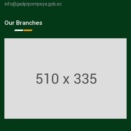
info@gadprpompeya.gob.ec
Our Branches