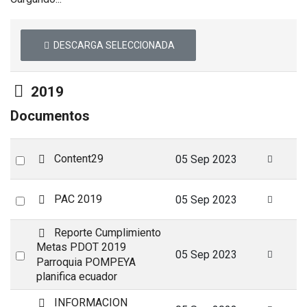
DESCARGA SELECCIONADA
Carpeta
2019
Documentos
p
Select
Content29
05 Sep 2023
d
an
f
item
p
Select
PAC 2019
05 Sep 2023
d
an
f
p
Reporte Cumplimiento
item
d
Metas PDOT 2019
Select
05 Sep 2023
f
Parroquia POMPEYA
an
planifica ecuador
item
p
INFORMACION