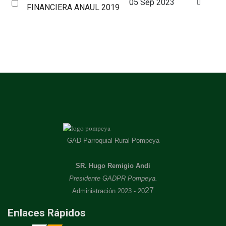
Select
05 Sep 2023
d
FINANCIERA ANAUL 2019
an
f
item
GAD Parroquial Rural Pompeya
SR. Hugo Remigio Andi
Presidente GADPR Pompeya.
27
Administración 2023 - 20
Enlaces Rápidos